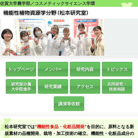
佐賀大学農学部／コスメティックサイエンス学環
トップページ
メンバー
研究内容
トピックス
研究室分属
共同研究・
研究業績
アクセス
大学院進学
技術相談
講演等依頼
松本研究室では
”機能性食品・化粧品開発”
を目的に、原料となる新
規素材の品種開発、栽培・加工技術の確立、機能性・化粧品成分の