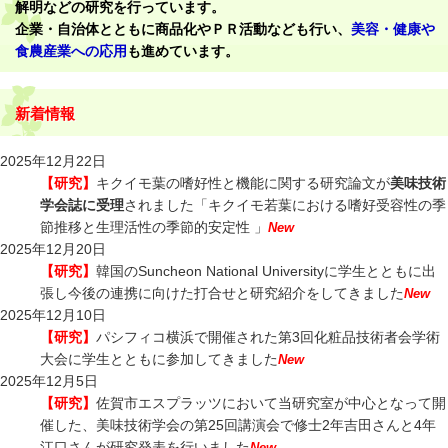
解明などの研究を行っています。
企業・自治体とともに商品化やＰＲ活動なども行い、
美容・健康や
食農産業への応用
も進めています。
新着情報
2025年12月22日
【研究】
キクイモ葉の嗜好性と機能に関する研究論文が
美味技術
学会誌に受理
されました「キクイモ若葉における嗜好受容性の季
節推移と生理活性の季節的安定性 」
New
2025年12月20日
【研究】
韓国の
Suncheon National University
に学生とともに出
張し今後の連携に向けた打合せと研究紹介をしてきました
New
2025年12月10日
【研究】
パシフィコ横浜で開催された第3回化粧品技術者会学術
大会に学生とともに参加してきました
New
2025年12月5日
【研究】
佐賀市エスプラッツにおいて当研究室が中心となって開
催した、美味技術学会の第25回講演会で修士2年吉田さんと4年
江口さんが研究発表を行いました
New