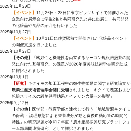
2025年11月29日
【イベント】
11月26日～28日に東京ビッグサイトで開催された
企業向け展示会に学生2名と共同研究先と共に出展し、共同開発
の化粧品や食品の紹介を行いました
2025年10月27日
【イベント】
10月11日に佐賀駅前で開催された化粧品イベント
の開催支援を行いました
2025年10月27日
【その他】
「嗜好性と機能性を両立するヤーコン塊根焙煎茶の開
発に向けた基盤研究」の課題が2026年度美味技術学会研究助成
に採択されました
2025年10月1日
【研究】
キクイモの加工工程中の微生物挙動に関する研究論文が
農業生産技術管理学会誌に受理
されました「キクイモ塊茎および
乾燥スライスの殺菌処理効果とイヌリン含量への影響」
2025年9月12日
【その他】
医学部・教育学部と連携して行う「地域資源キクイモ
の保蔵・ 調理形態による栄養成分変動と食後血糖応答の時間的
特性」の研究課題が令和７年度「農水産業振興研究プラットフォ
ーム部局間連携研究」として採択されました