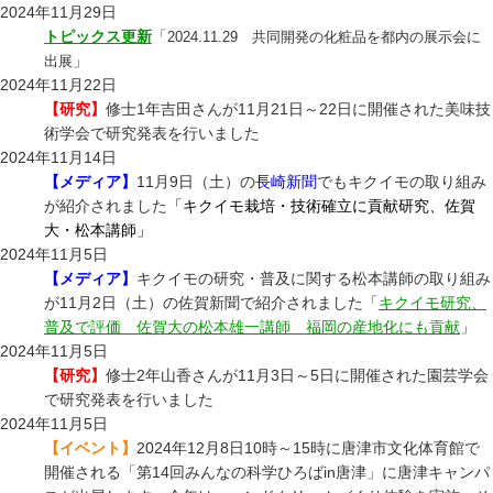
2024年11月29日
トピックス更新
「
2024.11.29 共同開発の化粧品を都内の展示会に
」
出展
2024年11月22日
【研究】
修士1年吉田さんが11月21日～22日に開催された美味技
術学会で研究発表を行いました
2024年11月14日
【メディア】
11月9日（土）の
長崎新聞
でもキクイモの取り組み
が紹介されました
「キクイモ栽培・技術確立に貢献研究、佐賀
大・松本講師」
2024年11月5日
【メディア】
キクイモの研究・普及に関する松本講師の取り組み
が11月2日（土）の佐賀新聞で紹介されました「
キクイモ研究、
普及で評価 佐賀大の松本雄一講師 福岡の産地化にも貢献
」
2024年11月5日
【研究】
修士2年山香さんが11月3日～5日に開催された園芸学会
で研究発表を行いました
2024年11月5日
【イベント】
2024年12月8日10時～15時に唐津市文化体育館で
開催される「第14回みんなの科学ひろばin唐津」に唐津キャンパ