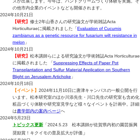
スが出展します。今年は、ハンドクリームづくり体験を実施。そ
の他市内企業のイベントなども開催されます。
2024年10月21日
【研究】
修士2年山香さんの研究論文が学術雑誌Acta
Horticulturaeに掲載されました「
Evaluation of Cucumis
zambianus as a genetic resource for fusarium wilt resistance in
melon
」
2024年10月21日
【研究】
松本講師らによる研究論文が学術雑誌Acta Horticulturae
に掲載されました 「
Suppressing Effects of Paper Pot
Transplantation and Sulfur Material Application on Southern
Blight on Jerusalem Artichoke
」
2024年10月18日
【イベント】
2024年11月10日に唐津キャンパスの一般公開を行
います。松本研究室のほか川添先生・川口先生の研究室も含め化
粧品づくり体験や研究室見学など様々なイベントを計画中。詳細
は
農学部内の案内ページ
へ
2024年5月23日
トピックス更新
「2024.5.23 松本講師が佐賀県内初の園芸振興
」
奨励賞！キクイモの普及拡大が評価