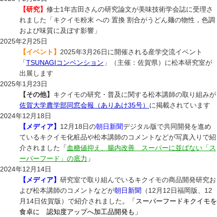
【研究】
修士1年吉田さんの研究論文が美味技術学会誌に受理さ
れました「キクイモ粉末 への 置換 割合がうどん麺の物性，色調
および味質に及ぼす影響」
2025年2月25日
【イベント】
2025年3月26日に開催される産学交流イベント
「
TSUNAGIコンベンション
」（主催：佐賀県）に松本研究室が
出展します
2025年1月23日
【その他】
キクイモの研究・普及に関する松本講師の取り組みが
佐賀大学農学部同窓会報（ありあけ35号）
に掲載されています
2024年12月18日
【メディア】
12月18日の
朝日新聞
デジタル版で共同開発を進め
ているキクイモ化粧品や松本講師のコメントなどが写真入りで紹
介されました
「
血糖値抑え、腸内改善 スーパーに並ばない「ス
ーパーフード」の底力
」
2024年12月14日
【メディア】
研究室で取り組んでいるキクイモの商品開発研究お
よび松本講師のコメントなどが
朝日新聞
（12月12日福岡版、12
月14日佐賀版）で紹介されました
。「スーパーフードキクイモを
食卓に 認知度アップへ加工品開発も」