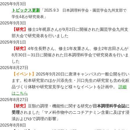
2025年9月3日
トピックス更新
「
2025.9.3 日本調理科学会・園芸学会九州支部で
」
学生4名が研究発表
2025年9月3日
【研究】
修士1年梶原さんが9月2日に開催された園芸学会九州支
部大会で研究発表を行いました
2025年9月1日
【研究】
4年生長野さん、修士1年友重さん、修士2年吉田さんが
8月30日～31日に開催された日本調理科学会で研究発表を行いま
した
2025年8月27日
【イベント】
2025年9月20日に唐津キャンパスの一般公開を行い
ます。松本研究室のほか川添先生・川口先生の研究室も含め化粧
品づくり体験や研究室見学など様々なイベントを計画中。
詳細
はこちら
2025年8月27日
【研究】
豆類の調理・機能性に関する研究が
日本調理科学会誌に
受理
されました「マメ科作物中のニコチアナミン含量に及ぼす浸
漬およびゆで調理の影響」
2025年8月8日