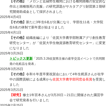
【その他】
「メロンと近縁野生種間における種間雑種の安定的な
作出と雑種致死の克服」の研究課題がサカタアグリ財団第２期研
究開発助成金として採択されました
2025年4月4日
【その他】
新たに3年生6名が分属になり、学部生11名・大学院
生6名の体制で新年度が始まりました
2025年4月1日
【その他】
組織改編により「佐賀大学農学部附属アグリ創生教育
研究センター」が「佐賀大学生物資源教育研究センター」に変更
になりました
2025年3月26日
トピックス更新
「
2025.3.26佐賀県主催の産学交流イベントで共同開
」
発の化粧品を発表
2025年3月25日
【その他】
令和６年度卒業祝賀会において4年生梶原さんが在学
中の国際貢献による成果から
佐賀大学農学部同窓会長賞
を受賞し
ました
2025年3月21日
【研究】
修士1年宮本さんが3月20日～21日に開催された園芸学
会で研究発表を行いました
2025年2月25日